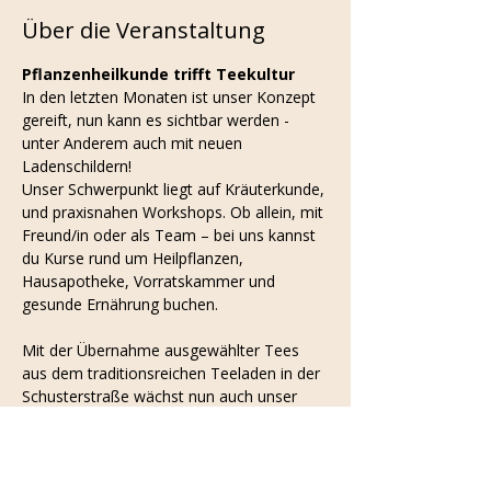
Über die Veranstaltung
Pflanzenheilkunde trifft Teekultur
In den letzten Monaten ist unser Konzept 
gereift, nun kann es sichtbar werden - 
unter Anderem auch mit neuen 
Ladenschildern!
Unser Schwerpunkt liegt auf Kräuterkunde, 
und praxisnahen Workshops. Ob allein, mit 
Freund/in oder als Team – bei uns kannst 
du Kurse rund um Heilpflanzen, 
Hausapotheke, Vorratskammer und 
gesunde Ernährung buchen.
Mit der Übernahme ausgewählter Tees 
aus dem traditionsreichen Teeladen in der 
Schusterstraße wächst nun auch unser 
Teehandel. Neben über 100 Kräutern und 
eigenen Mischungen findest du bei uns 
sorgfältig ausgewählte grüne, 
weiße,  schwarze und Rooibos - und 