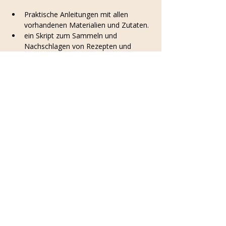
Praktische Anleitungen mit allen 
vorhandenen Materialien und Zutaten.
ein Skript zum Sammeln und 
Nachschlagen von Rezepten und 
Pflanzen.
Wissen über Hausmittel: traditionelles 
und naturheilkundliches Wissen um 
Dich Zuhause gut selber versorgen zu 
können.
Saisonale Zutaten: Die Kurse 
verändern Deinen Blick, mit dem Du 
durch die Stadt laufen wirst- auf der 
Suche nach nützlichen Pflanzen.
Mehr anzeigen
Diese Veranstaltung teilen