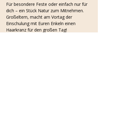
Für besondere Feste oder einfach nur für 
dich – ein Stück Natur zum Mitnehmen. 
Großeltern, macht am Vortag der 
Einschulung mit Euren Enkeln einen 
Haarkranz für den großen Tag!
Was kannst du erwarten?
Zweieinhalb Stunden meditatives 
Eintauchen in die Welt der Blumen 
und das kreative Handwerk des 
Blumenbindens
Schritt-für-Schritt-Anleitung zum 
Binden eines wunderschönen, stabilen 
Blumenkranzes
Mehr anzeigen