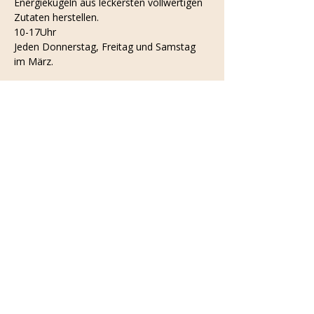
Energiekugeln aus leckersten vollwertigen 
Zutaten herstellen. 
10-17Uhr
Jeden Donnerstag, Freitag und Samstag 
im März.
Bezahle nur so viel du herstellst.
Viel Freude!
Diese Veranstaltung teilen
© 2024 wertvoll.
Impressum