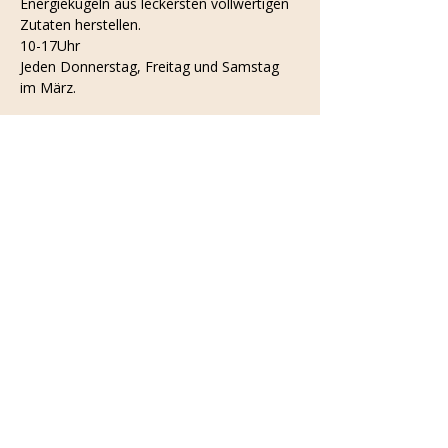
Energiekugeln aus leckersten vollwertigen 
Zutaten herstellen. 
10-17Uhr
Jeden Donnerstag, Freitag und Samstag 
im März.
Bezahle nur so viel du herstellst.
Viel Freude!
Diese Veranstaltung teilen
© 2024 wertvoll.
Impressum