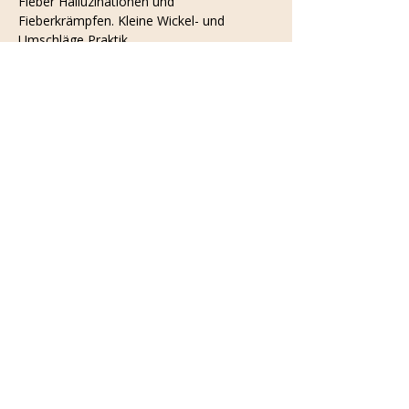
Fieber Halluzinationen und 
Fieberkrämpfen. Kleine Wickel- und 
Umschläge Praktik. 
Anschließend ist Raum für Fragen und 
Eure Anliegen. Ihr könnt mit einem 
bestimmten Problem kommen oder 
einfach viele Tipps mitnehmen, durchs 
Zuhören der anderen Fragen.
Eure Kinder könnt ihr natürlich mitbringen, 
wir machen es Euch gemütlich!
Preis pro Person: 8€ inkl. Tee-Buffet
Diese Veranstaltung teilen